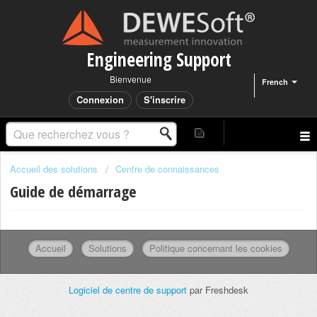
Engineering Support
Bienvenue
French
Connexion
S'inscrire
Accueil des solutions
Centre de connaissances
Guide de démarrage
Accueil
Solutions
Politique concernant les cookies
Logiciel de centre de support
par Freshdesk